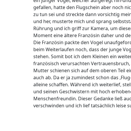
ein junger Vogel, welcher aufgeregt hin-und 
gefallen, hatte den Flugschein aber noch nic
zu tun sei und streckte dann vorsichtig me
und her, musterte mich und sprang selbsts
Rührung und ich griff zur Kamera, um diese
Moment eine ältere Französin daher und der
Die Französin packte den Vogel unaufgeforde
beim Weiterlaufen noch, dass der junge Vog
stehen. Somit bot ich dem Kleinen ein weite
französisch verursachten Vertrauensbruch, 
Mutter schienen sich auf dem oberen Teil e
auch ab. Da er ja zumindest schon das ,Flug
alleine schaffen. Während ich weiterlief, ste
und seinen Geschwistern mit hoch erhobene
Menschenfreundin. Dieser Gedanke ließ auch
verschwinden und ich lief tatsächlich leise