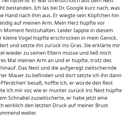
herflatterte. Er war offensichtlich aus dem Nest
ht bestanden. Ich las bei Dr. Google kurz nach, was
ine Hand nach ihm aus. Er wiegte sein Köpfchen hin
tändig auf meinen Arm. Mein Herz hüpfte vor
n Moment festzuhalten. Leider tappte in diesem
 kleine Vogel hüpfte erschrocken in mein Genick.
rt und setzte ihn zurück ins Gras. Sie erklärte mir
el wieder zu seinen Eltern müsse und ließ mich
res Mal meinen Arm an und er hüpfte, trotz des
hinauf. Das Nest und die aufgeregt zwitschernde
iner Mauer zu befinden und dort setzte ich ihn dann
-Pferdchen‘ besaß, hoffte ich, er würde den Rest
llte ich mir vor, wie er munter zurück ins Nest hüpfte
m Schnabel zuzwitscherte, er habe jetzt eine
 wirklich den letzten Druck auf meiner Brust
 summend weiter.