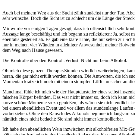
Auch bei meinem Weg aus der Sucht zählt zunächst nur der Tag. Aber d
sehr wünsche. Doch die Sicht ist zu schlecht um die Länge der Stre
Mir wurde vor einigen Tagen gesagt, dass ich offensichtlich sehr kontr
Aussage lange beschäftigt und ich begann zu reflektieren: Ja, selbst 
ebenfalls gesteuert ab. Es gab eine klare Linie, die nur selten zur S
nur in meinen vier Wänden in alleiniger Anwesenheit meiner Rotweinf
dem Weg nach Hause gewesen.
Die Kontrolle über den Kontroll-Verlust. Nicht nur beim Alkohol.
Ob mich diese ganzen Therapie-Stunden wirklich weiterbringen, kann i
heran, die gar nicht erfüllt werden können. Die Antworten, die ich su
Momentan kratze ich noch mit einem stumpfen Löffel unsicher an dies
Manchmal fühle ich mich wie der Hauptdarsteller eines selbst inszeni
falschen Körper befinden. Das war nicht immer so, doch ich kann ni
kurze schöne Momente so zu genießen, als wären sie nicht endlich. I
bei einem abendlichen Event und vor allem das stundenlange Laufen 
vorbeiziehen. Ohne den Rausch des Alkohols beginne ich langsam zu 
nämlich eines nicht bedacht: Sie sind nicht immer kontrollierbar.
Ich habe den abendlichen Wein inzwischen mit alkoholfreien Mix-Getr
hält sich der Irrglaube in der Gesellschaft, dass dies für einen Alkohol