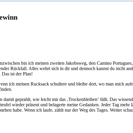
Gewinn
 Inzwischen bin ich meinen zweiten Jakobsweg, den Camino Portugues, g
 Rückfall. Alles wehrt sich in dir und dennoch kannst du nicht ander
 Das ist der Plan!
wenn ich meinen Rucksack schultere und bleibe dort, wo man mich auf
finden.
n damit geprahlt, wie leicht mir das ‚Trockenbleiben‘ fällt. Das wissen
teufel wieder präsent und belagerte meine Gedanken. Jeder Tag mehr l
stehen habe. Wenn ich laufe, zählt nur der Weg des Tages. Weiter sch