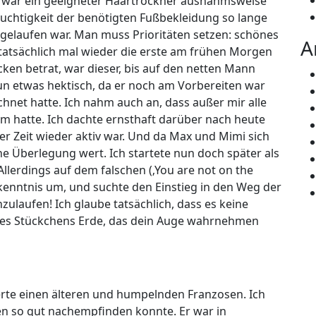
k war ein geeigneter Haartrockner ausnahmsweise
uchtigkeit der benötigten Fußbekleidung so lange
ngelaufen war. Man muss Prioritäten setzen: schönes
A
en tatsächlich mal wieder die erste am frühen Morgen
ken betrat, war dieser, bis auf den netten Mann
 nun etwas hektisch, da er noch am Vorbereiten war
hnet hatte. Ich nahm auch an, dass außer mir alle
km hatte. Ich dachte ernsthaft darüber nach heute
iger Zeit wieder aktiv war. Und da Max und Mimi sich
ne Überlegung wert. Ich startete nun doch später als
llerdings auf dem falschen (‚You are not on the
rkenntnis um, und suchte den Einstieg in den Weg der
inzulaufen! Ich glaube tatsächlich, dass es keine
 des Stückchens Erde, das dein Auge wahrnehmen
erte einen älteren und humpelnden Franzosen. Ich
den so gut nachempfinden konnte. Er war in