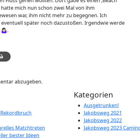
n Fluss gehen wollten. Dort gäbe es einen ‚Beach‘
h hatte mich nun schon zwei Mal von ihm
ewesen war, ihm nicht mehr zu begegnen. Ich
eventuell später noch dazustoßen. Irgendwie werde
‍♀️.
entar abzugeben.
Kategorien
Ausgetrunken!
d Rekordbruch
Jakobsweg 2021
Jakobsweg 2022
urelles Matchtreten
Jakobsweg 2023 Camino
oller bester Ideen