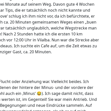
zwei Monate auf seinem Weg. Davon gute 4 Wochen
r Tips, die er tatsächlich noch nicht kannte und
e‘ schlug ich ihm nicht vor, da ich befürchtete, er
ach ca. 20 Minuten gemeinsamen Weges einen „buen
ar tatsächlich unglaublich, welche Wegstrecke man
 Nach 2 Stunden hatte ich die ersten 10 km
h vor 12:00 Uhr in Vilalba. Nun war die Strecke aber
eaus. Ich suchte ein Cafe auf, um die Zeit etwas zu
inziger Gast, ca. 20 Minuten.
Flucht oder Anziehung war. Vielleicht beides. Ich
denen der hintere der Minus- und der vordere der
hl auch ein ,Minus‘ 😂). Ich sage damit nicht, dass
werten ist, im Gegenteil! Sie war mein Antrieb. Und
ue Begegnungen und neue Eindrücke sammeln. Auf