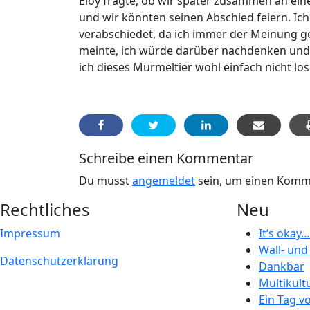
Eloy fragte, ob wir später zusammen an eine
und wir könnten seinen Abschied feiern. Ic
verabschiedet, da ich immer der Meinung g
meinte, ich würde darüber nachdenken und 
ich dieses Murmeltier wohl einfach nicht los 🤷🏻
Schreibe einen Kommentar
Du musst
angemeldet
sein, um einen Komm
Rechtliches
Neu
Impressum
It‘s okay…
Wall- un
Datenschutzerklärung
Dankbar
Multikult
Ein Tag v