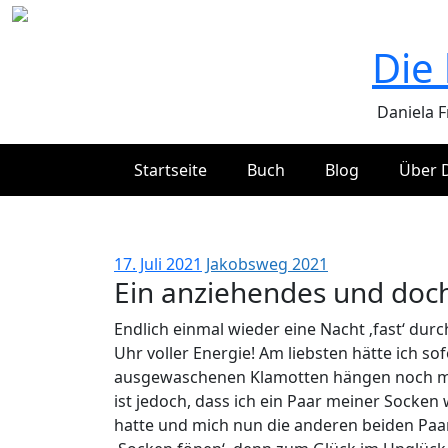
Zum
Inhalt
Die
springen
Daniela 
Startseite
Buch
Blog
Über 
Ein anzi
17. Juli 2021
Jakobsweg 2021
Ein anziehendes und doch
Endlich einmal wieder eine Nacht ‚fast‘ du
Uhr voller Energie! Am liebsten hätte ich so
ausgewaschenen Klamotten hängen noch meh
ist jedoch, dass ich ein Paar meiner Socken
hatte und mich nun die anderen beiden Paa