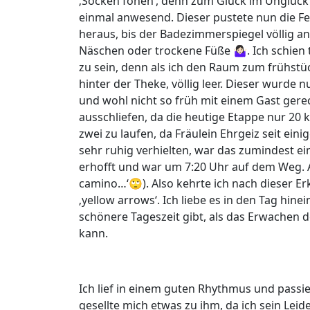
‚Socken fönen‘, denn zum Glück im Unglüc
einmal anwesend. Dieser pustete nun die Fe
heraus, bis der Badezimmerspiegel völlig a
Näschen oder trockene Füße 🤷🏻‍♀️. Ich schi
zu sein, denn als ich den Raum zum frühstüc
hinter der Theke, völlig leer. Dieser wurde
und wohl nicht so früh mit einem Gast gerec
ausschliefen, da die heutige Etappe nur 20 
zwei zu laufen, da Fräulein Ehrgeiz seit ein
sehr ruhig verhielten, war das zumindest ei
erhofft und war um 7:20 Uhr auf dem Weg. A
camino…‘🙄). Also kehrte ich nach dieser E
‚yellow arrows‘. Ich liebe es in den Tag hine
schönere Tageszeit gibt, als das Erwachen
kann.
Ich lief in einem guten Rhythmus und passi
gesellte mich etwas zu ihm, da ich sein Lei