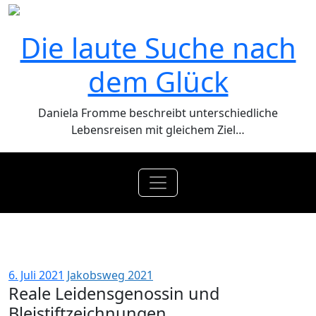
Zum
Inhalt
Die laute Suche nach
springen
dem Glück
Daniela Fromme beschreibt unterschiedliche
Lebensreisen mit gleichem Ziel…
Reale Leidensgenossin und
Bleistiftzeichnungen
6. Juli 2021
Jakobsweg 2021
Reale Leidensgenossin und
Bleistiftzeichnungen