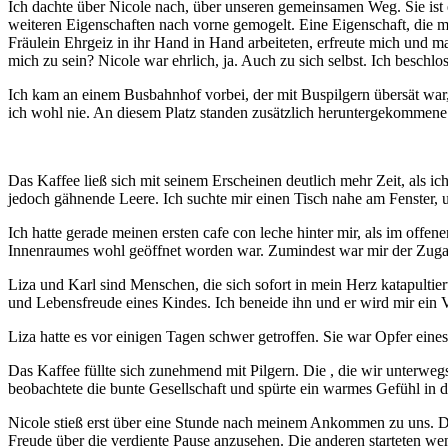
Ich dachte über Nicole nach, über unseren gemeinsamen Weg. Sie ist ei
weiteren Eigenschaften nach vorne gemogelt. Eine Eigenschaft, die mi
Fräulein Ehrgeiz in ihr Hand in Hand arbeiteten, erfreute mich und ma
mich zu sein? Nicole war ehrlich, ja. Auch zu sich selbst. Ich beschl
Ich kam an einem Busbahnhof vorbei, der mit Buspilgern übersät war
ich wohl nie. An diesem Platz standen zusätzlich heruntergekommene
Das Kaffee ließ sich mit seinem Erscheinen deutlich mehr Zeit, als i
jedoch gähnende Leere. Ich suchte mir einen Tisch nahe am Fenster, u
Ich hatte gerade meinen ersten cafe con leche hinter mir, als im off
Innenraumes wohl geöffnet worden war. Zumindest war mir der Zugan
Liza und Karl sind Menschen, die sich sofort in mein Herz katapultier
und Lebensfreude eines Kindes. Ich beneide ihn und er wird mir ein V
Liza hatte es vor einigen Tagen schwer getroffen. Sie war Opfer ein
Das Kaffee füllte sich zunehmend mit Pilgern. Die , die wir unterweg
beobachtete die bunte Gesellschaft und spürte ein warmes Gefühl in d
Nicole stieß erst über eine Stunde nach meinem Ankommen zu uns. Da
Freude über die verdiente Pause anzusehen. Die anderen starteten we