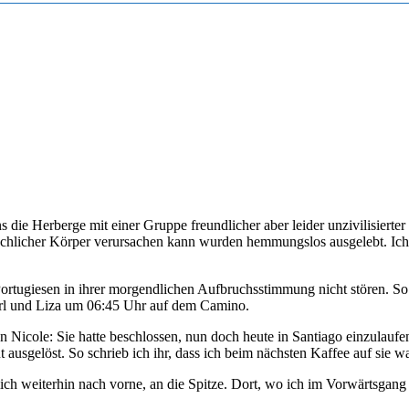
s die Herberge mit einer Gruppe freundlicher aber leider unzivilisiert
chlicher Körper verursachen kann wurden hemmungslos ausgelebt. Ich k
e Portugiesen in ihrer morgendlichen Aufbruchsstimmung nicht stören. S
rl und Liza um 06:45 Uhr auf dem Camino.
Nicole: Sie hatte beschlossen, nun doch heute in Santiago einzulaufen
 ausgelöst. So schrieb ich ihr, dass ich beim nächsten Kaffee auf sie w
mich weiterhin nach vorne, an die Spitze. Dort, wo ich im Vorwärtsga