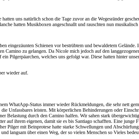
hatten uns natürlich schon die Tage zuvor an die Wegesränder gesche
Manche hatten Musikboxen angeschnallt und rauschten nun musikalisch 
ben eingezäunten Schienen vor bestrübtem und bewaldetem Gelände. Ich
en Camino zu gelangen. Da Nicole mich jedoch auf den langgezogenen
 ein Pilgerpäarchen, welches uns gefolgt war. Diese hatten hinter uns
ber wieder auf.
inem WhatApp-Status immer wieder Rückmeldungen, die sehr nett gemei
 die Unfassbares leisten. Mit körperlichen Behinderungen oder Einsch
ner Belastung durch den Camino halfen. Wir sahen stark übergewichtig
tter auf ihrem eigenen, damit sie es bis Santiago schafften. Eine jung
scher Pilger mit Beinprotese hatte starke Schwellungen und Abschürfun
ugt und langsam über einen Weg, der so vielen Menschen so Vieles bedeut