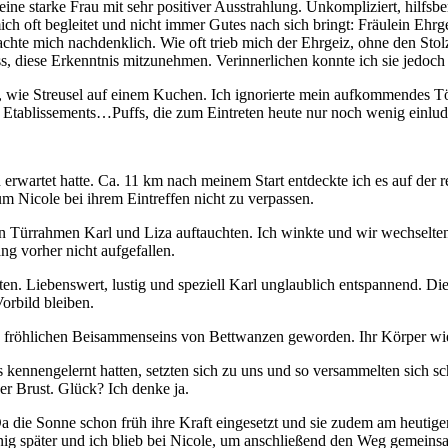
ne starke Frau mit sehr positiver Ausstrahlung. Unkompliziert, hilfsber
ch oft begleitet und nicht immer Gutes nach sich bringt: Fräulein Ehr
chte mich nachdenklich. Wie oft trieb mich der Ehrgeiz, ohne den Stolz
oss, diese Erkenntnis mitzunehmen. Verinnerlichen konnte ich sie jedoch
, wie Streusel auf einem Kuchen. Ich ignorierte mein aufkommendes Tö
 Etablissements…Puffs, die zum Eintreten heute nur noch wenig einlud
ch erwartet hatte. Ca. 11 km nach meinem Start entdeckte ich es auf der
m Nicole bei ihrem Eintreffen nicht zu verpassen.
enen Türrahmen Karl und Liza auftauchten. Ich winkte und wir wechselt
g vorher nicht aufgefallen.
ten. Liebenswert, lustig und speziell Karl unglaublich entspannend. Di
orbild bleiben.
es fröhlichen Beisammenseins von Bettwanzen geworden. Ihr Körper wies
s kennengelernt hatten, setzten sich zu uns und so versammelten sich s
er Brust. Glück? Ich denke ja.
 die Sonne schon früh ihre Kraft eingesetzt und sie zudem am heutige
nig später und ich blieb bei Nicole, um anschließend den Weg gemeinsam