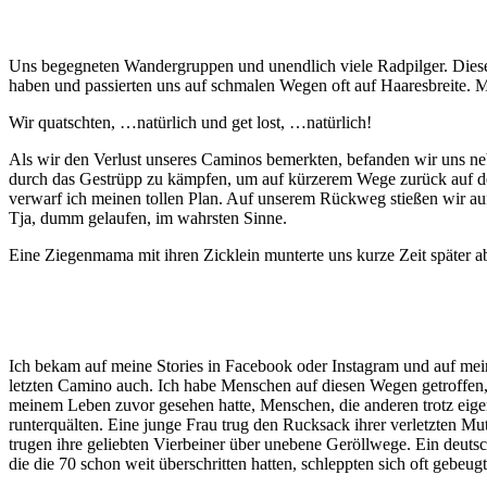
Uns begegneten Wandergruppen und unendlich viele Radpilger. Diese 
haben und passierten uns auf schmalen Wegen oft auf Haaresbreite. 
Wir quatschten, …natürlich und get lost, …natürlich!
Als wir den Verlust unseres Caminos bemerkten, befanden wir uns ne
durch das Gestrüpp zu kämpfen, um auf kürzerem Wege zurück auf d
verwarf ich meinen tollen Plan. Auf unserem Rückweg stießen wir auf
Tja, dumm gelaufen, im wahrsten Sinne.
Eine Ziegenmama mit ihren Zicklein munterte uns kurze Zeit später a
Ich bekam auf meine Stories in Facebook oder Instagram und auf me
letzten Camino auch. Ich habe Menschen auf diesen Wegen getroffen,
meinem Leben zuvor gesehen hatte, Menschen, die anderen trotz eige
runterquälten. Eine junge Frau trug den Rucksack ihrer verletzten Mu
trugen ihre geliebten Vierbeiner über unebene Geröllwege. Ein deut
die die 70 schon weit überschritten hatten, schleppten sich oft gebe