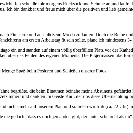
Gewicht. Ich schnalle mir morgens Rucksack und Schuhe an und laufe. D
 Ich bin dankbar und freue mich über die positiven und lieb gemeinten
kt nach Finisterre und anschließend Muxia zu laufen. Doch die Beine u
nzlehrerin am ersten Arbeitstag fit sein sollte, plane ich mindestens 3-
iago ein und standen auf einem völlig überfüllten Platz vor der Kathed
gkeit über das Fehlen des eigenen Moments. Die Pilgermassen überforder
de Menge Spaß beim Posieren und Schießen unserer Fotos.
Fahne begrüßte, die beim Einatmen beinahe meine Abstinenz gefährdet hä
zelzimmer‘ und dankten im Geiste Karl, der uns diese Übernachtung be
nd nichts mehr auf unserem Plan und so fielen wir früh (ca. 22 Uhr) in
e gedacht, dass es noch jemanden gibt, der lauter schnarcht als du“.