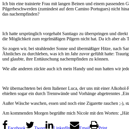
Ich bin eine trainierte Frau mit langen Beinen und einem passenden 
Pilgerbeschwerden (zumindest auf dem Camino Portugues) nicht hinaus.
das nachempfinden?
Ich hatte ursprünglich vorgehabt Santiago zu überspringen und dire
die Möglichkeit zum regelmäßigen Pilgern nicht hat. Da ich aber als Ta
So zogen wir, bei strahlender Sonne und übermäßiger Hitze, nach Sant
Ähnliches zu durchleben, was ich im Jahr zuvor gefühlt hatte: Trauri
und glaubte, ihre Enttäuschung nachempfinden zu können.
Wie alle anderen zückte auch ich mein Handy und nun hatten wir je
Wir übernachteten bei dem Italiener Luca, der uns mit einer Alkohol-
ehielten sogar ein durch Trennwände und Vorhänge abgetrenntes ‚Ein
Außer Wäsche waschen, essen und noch eine Zigarette rauchen ;-), sta
Am kommenden Morgen begrüßte mich Nicole mit den Worten: „Hätte ni
Facebook
Tweet
LinkedIn
Email
Print